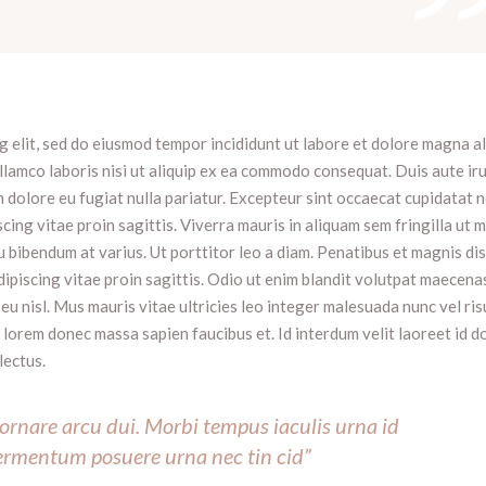
g elit, sed do eiusmod tempor incididunt ut labore et dolore magna al
llamco laboris nisi ut aliquip ex ea commodo consequat. Duis aute ir
um dolore eu fugiat nulla pariatur. Excepteur sint occaecat cupidatat 
cing vitae proin sagittis. Viverra mauris in aliquam sem fringilla ut 
 bibendum at varius. Ut porttitor leo a diam. Penatibus et magnis dis
ipiscing vitae proin sagittis. Odio ut enim blandit volutpat maecena
 eu nisl. Mus mauris vitae ultricies leo integer malesuada nunc vel ris
r lorem donec massa sapien faucibus et. Id interdum velit laoreet id d
lectus.
 ornare arcu dui. Morbi tempus iaculis urna id
fermentum posuere urna nec tin cid”