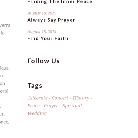
Finding The Inner Peace
August 18, 2019
Always Say Prayer
verra
August 18, 2019
id.
Find Your Faith
Follow Us
iqua.
ure
non
Tags
morbi
Celebrate
Concert
History
Peace
Prayer
Spiritual
s
Wedding
us.
onec.