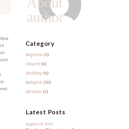
”
About
author
iqua.
Category
ure
non
Baptism
(3)
morbi
Church
(6)
Holiday
(6)
s
us.
Religion
(20)
onec.
Services
(5)
Latest Posts
August 18, 2019