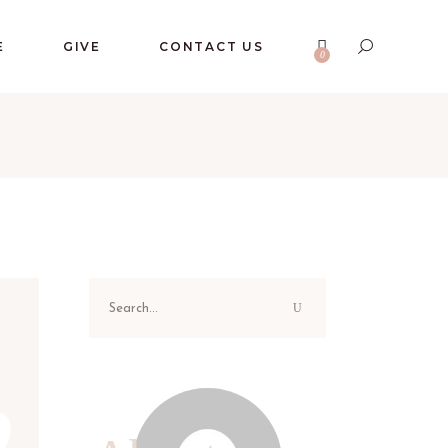
No products in the cart.
E
GIVE
CONTACT US
0
No products in the cart.
Search
for: