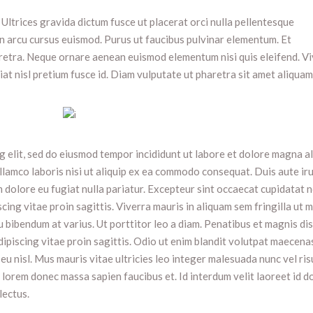
Ultrices gravida dictum fusce ut placerat orci nulla pellentesque
n arcu cursus euismod. Purus ut faucibus pulvinar elementum. Et
etra. Neque ornare aenean euismod elementum nisi quis eleifend. Vi
at nisl pretium fusce id. Diam vulputate ut pharetra sit amet aliquam 
g elit, sed do eiusmod tempor incididunt ut labore et dolore magna al
llamco laboris nisi ut aliquip ex ea commodo consequat. Duis aute ir
um dolore eu fugiat nulla pariatur. Excepteur sint occaecat cupidatat 
cing vitae proin sagittis. Viverra mauris in aliquam sem fringilla ut 
 bibendum at varius. Ut porttitor leo a diam. Penatibus et magnis dis
ipiscing vitae proin sagittis. Odio ut enim blandit volutpat maecena
 eu nisl. Mus mauris vitae ultricies leo integer malesuada nunc vel ris
r lorem donec massa sapien faucibus et. Id interdum velit laoreet id d
lectus.