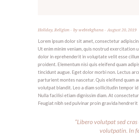
Holiday
,
Religion
by
webtekghana
August 20, 2019
Lorem ipsum dolor sit amet, consectetur adipiscin
Ut enim minim veniam, quis nostrud exercitation u
dolor in eprehenderit in voluptate velit esse cill
proident. Elementum nisi quis eleifend quam adipis
tincidunt augue. Eget dolor morbi non. Lectus arcu
parturient montes nascetur. Quis eleifend quam ad
volutpat blandit. Leo a diam sollicitudin tempor id
Nulla facilisi etiam dignissim diam. At consectetu
Feugiat nibh sed pulvinar proin gravida hendrerit 
“Libero volutpat sed cras
volutpatin. In 