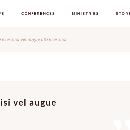
US
CONFERENCES
MINISTRIES
STOR
icies nisi vel augue ultricies nisi
isi vel augue