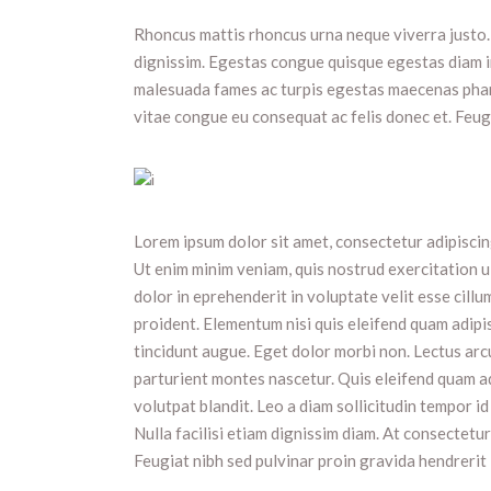
Rhoncus mattis rhoncus urna neque viverra justo. 
dignissim. Egestas congue quisque egestas diam i
malesuada fames ac turpis egestas maecenas phar
vitae congue eu consequat ac felis donec et. Feugi
Lorem ipsum dolor sit amet, consectetur adipiscin
Ut enim minim veniam, quis nostrud exercitation u
dolor in eprehenderit in voluptate velit esse cill
proident. Elementum nisi quis eleifend quam adipis
tincidunt augue. Eget dolor morbi non. Lectus arcu
parturient montes nascetur. Quis eleifend quam ad
volutpat blandit. Leo a diam sollicitudin tempor id
Nulla facilisi etiam dignissim diam. At consectetu
Feugiat nibh sed pulvinar proin gravida hendrerit 