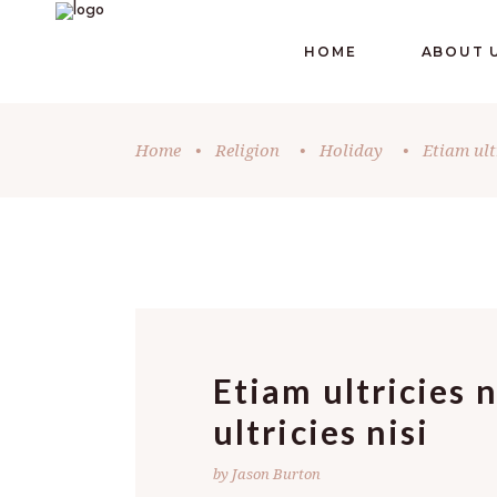
HOME
ABOUT 
Home
•
Religion
•
Holiday
•
Etiam ultr
Etiam ultricies n
ultricies nisi
by Jason Burton